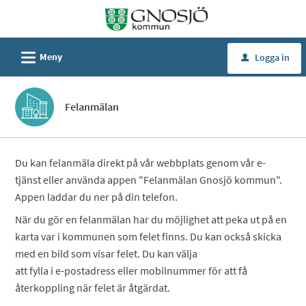
Välkommen
till
Självservice
L
Meny
Logga in
u
-
Gnosjö
kommun
Felanmälan
Du kan felanmäla direkt på vår webbplats genom vår e-
tjänst eller använda appen "Felanmälan Gnosjö kommun".
Appen laddar du ner på din telefon.
När du gör en felanmälan har du möjlighet att peka ut på en
karta var i kommunen som felet finns. Du kan också skicka
med en bild som visar felet. Du kan välja
att fylla i e-postadress eller mobilnummer för att få
återkoppling när felet är åtgärdat.