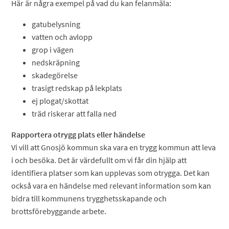
Här är några exempel på vad du kan felanmäla:
gatubelysning
vatten och avlopp
grop i vägen
nedskräpning
skadegörelse
trasigt redskap på lekplats
ej plogat/skottat
träd riskerar att falla ned
Rapportera otrygg plats eller händelse
Vi vill att Gnosjö kommun ska vara en trygg kommun att leva
i och besöka. Det är värdefullt om vi får din hjälp att
identifiera platser som kan upplevas som otrygga. Det kan
också vara en händelse med relevant information som kan
bidra till kommunens trygghetsskapande och
brottsförebyggande arbete.