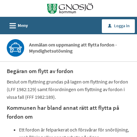
Välkommen
till
Självservice
L
Meny
Logga in
u
-
Gnosjö
Anmälan om uppmaning att flytta fordon -
kommun
Myndighetsutövning
Begäran om flytt av fordon
Beslut om flyttning grundas på lagen om flyttning av fordon
(LFF 1982:129) samt förordningen om flyttning av fordon i
vissa fall (FFF 1982:189).
Kommunen har bland annat rätt att flytta på
fordon om
Ett fordon är felparkerat och försvårar för snöröjning,