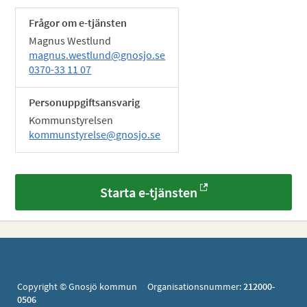
Frågor om e-tjänsten
Magnus Westlund
magnus.westlund@gnosjo.se
0370-33 11 07
Personuppgiftsansvarig
Kommunstyrelsen
kommunstyrelse@gnosjo.se
Starta e-tjänsten
Copyright © Gnosjö kommun Organisationsnummer:
212000-
0506