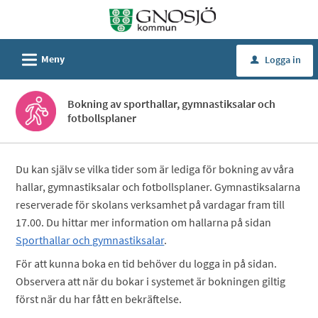
Välkommen
till
Självservice
L
Meny
Logga in
u
-
Gnosjö
Bokning av sporthallar, gymnastiksalar och
kommun
fotbollsplaner
Du kan själv se vilka tider som är lediga för bokning av våra
hallar, gymnastiksalar och fotbollsplaner. Gymnastiksalarna
reserverade för skolans verksamhet på vardagar fram till
17.00. Du hittar mer information om hallarna på sidan
Sporthallar och gymnastiksalar
.
För att kunna boka en tid behöver du logga in på sidan.
Observera att när du bokar i systemet är bokningen giltig
först när du har fått en bekräftelse.