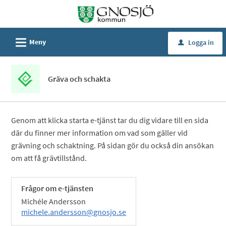
Välkommen
till
Självservice
L
Meny
Logga in
u
-
Gnosjö
kommun
Gräva och schakta
Genom att klicka starta e-tjänst tar du dig vidare till en sida
där du finner mer information om vad som gäller vid
grävning och schaktning. På sidan gör du också din ansökan
om att få grävtillstånd.
Frågor om e-tjänsten
Michéle Andersson
michele.andersson@gnosjo.se