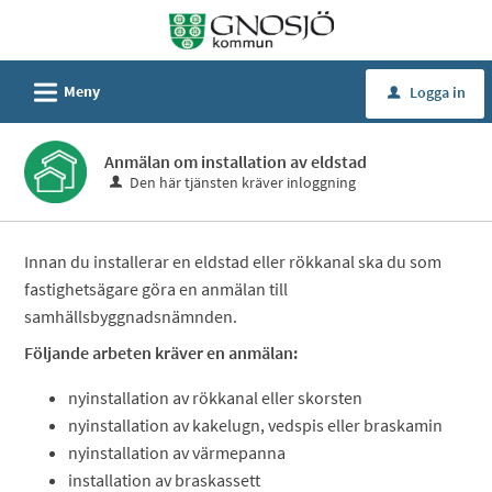
Välkommen
till
Självservice
L
Meny
Logga in
u
-
Gnosjö
Anmälan om installation av eldstad
kommun
Den här tjänsten kräver inloggning
Innan du installerar en eldstad eller rökkanal ska du som
fastighetsägare göra en anmälan till
samhällsbyggnadsnämnden.
Följande arbeten kräver en anmälan:
nyinstallation av rökkanal eller skorsten
nyinstallation av kakelugn, vedspis eller braskamin
nyinstallation av värmepanna
installation av braskassett