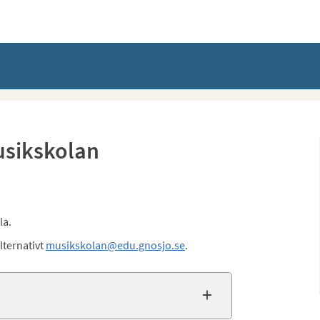
usikskolan
la.
lternativt
musikskolan@edu.gnosjo.se
.