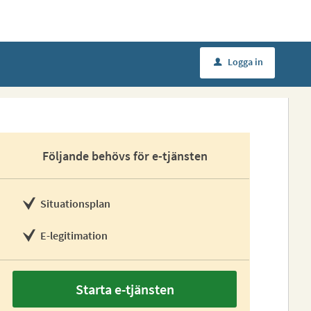
Logga in
u
Följande behövs för e-tjänsten
Situationsplan
E-legitimation
Starta e-tjänsten