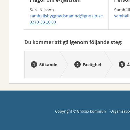
Sara Nilsson
Samhäl
samhallsbyggnadsnamnd@gnosjo.se
samhal
0370-33 10 00
Du kommer att gå igenom följande steg:
Sökande
Fastighet
Ä
Copyright © Gnosjö kommun Organisat