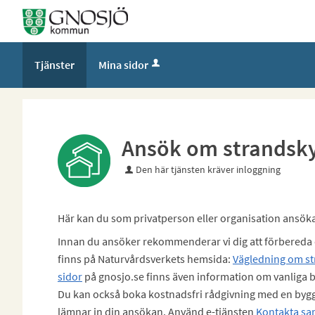
Välkommen
till
Självservice
Tjänster
Mina sidor
-
Gnosjö
kommun
Ansök om strandsk
Den här tjänsten kräver inloggning
Här kan du som privatperson eller organisation ansö
Innan du ansöker rekommenderar vi dig att förbereda
finns på Naturvårdsverkets hemsida:
Vägledning om st
sidor
på gnosjo.se finns även information om vanliga 
Du kan också boka kostnadsfri rådgivning med en bygg
lämnar in din ansökan. Använd e-tjänsten
Kontakta sa