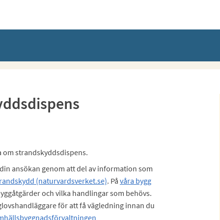
yddsdispens
ka om strandskyddsdispens.
 din ansökan genom att del av information som
randskydd (naturvardsverket.se)
. På
våra bygg
byggåtgärder och vilka handlingar som behövs.
lovshandläggare för att få vägledning innan du
mhällsbyggnadsförvaltningen