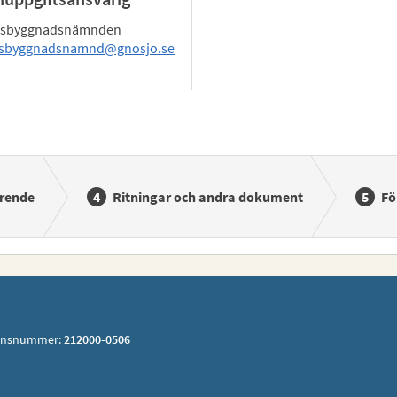
lsbyggnadsnämnden
lsbyggnadsnamnd@gnosjo.se
rende
Ritningar och andra dokument
Fö
ionsnummer:
212000-0506