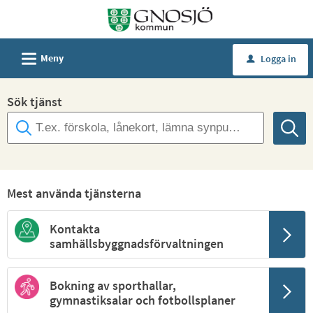
Välkommen
till
Självservice
L
Meny
Logga in
u
-
Gnosjö
Sök tjänst
kommun
Mest använda tjänsterna
Kontakta
samhällsbyggnadsförvaltningen
Bokning av sporthallar,
gymnastiksalar och fotbollsplaner